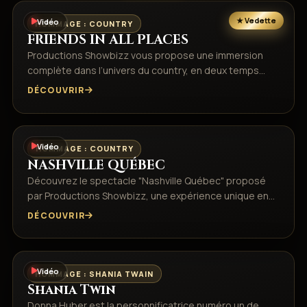
Vidéo
HOMMAGE : COUNTRY
FRIENDS IN ALL PLACES
Productions Showbizz vous propose une immersion
complète dans l’univers du country, en deux temps…
DÉCOUVRIR
Vidéo
HOMMAGE : COUNTRY
NASHVILLE QUÉBEC
Découvrez le spectacle "Nashville Québec" proposé
par Productions Showbizz, une expérience unique en…
DÉCOUVRIR
Vidéo
HOMMAGE : SHANIA TWAIN
Shania Twin
Donna Huber est la personnificatrice numéro un de