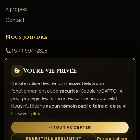
À propos
Contact
Nous joindre
(514) 594-2828
info@productionsshowbizz.com
Votre vie privée
Facebook
Ce site utilise des témoins
essentiels
à son
fonctionnement et de
sécurité
(Google reCAPTCHA,
Politique de confidentialité
Conditions d'utilisation
pour protéger les formulaires contre les pourriels).
Droits d'auteur & responsabilité
Politique de témoins
Nous n'utilisons
aucun témoin publicitaire ni de suivi
.
Gérer les témoins
En savoir plus
.
L'esprit de la fête depuis 1980
TOUT ACCEPTER
Personnaliser
ESSENTIELS SEULEMENT
© 2026 Gestion Showbizz Inc. — Tous droits réservés ·