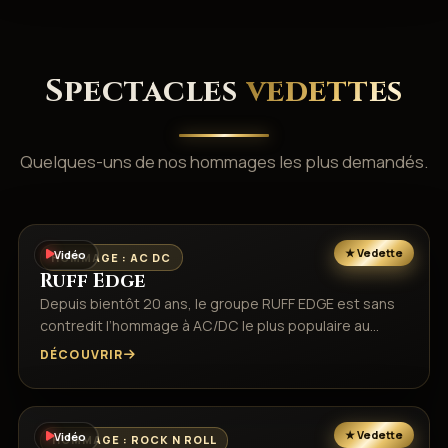
Spectacles
vedettes
Quelques-uns de nos hommages les plus demandés.
Vidéo
HOMMAGE : AC DC
Ruff Edge
Depuis bientôt 20 ans, le groupe RUFF EDGE est sans
contredit l’hommage à AC/DC le plus populaire au…
DÉCOUVRIR
Vidéo
HOMMAGE : ROCK N ROLL