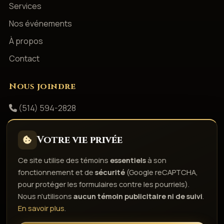
Services
Nos événements
À propos
Contact
Nous joindre
(514) 594-2828
info@productionsshowbizz.com
Votre vie privée
Facebook
Ce site utilise des témoins
essentiels
à son
fonctionnement et de
sécurité
(Google reCAPTCHA,
Politique de confidentialité
Conditions d'utilisation
pour protéger les formulaires contre les pourriels).
Droits d'auteur & responsabilité
Politique de témoins
Nous n'utilisons
aucun témoin publicitaire ni de suivi
.
Gérer les témoins
En savoir plus
.