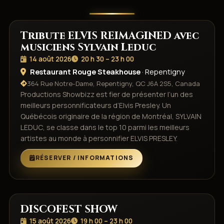
Tribute ELVIS REIMAGINED avec
14
musiciens Sylvain Leduc
AOÛT
2026
14 août 2026
20 h 30 – 23 h 00
Restaurant Rouge Steakhouse
· Repentigny
364 Rue Notre-Dame, Repentigny, QC J6A 2S5, Canada
Productions Showbizz est fier de présenter l’un des
meilleurs personnificateurs d’Elvis Presley. Un
Québécois originaire de la région de Montréal, SYLVAIN
LEDUC, se classe dans le top 10 parmi les meilleurs
artistes au monde à personnifier ELVIS PRESLEY.
RÉSERVER / INFORMATIONS
DISCOFEST SHOW
15
15 août 2026
19 h 00 – 23 h 00
AOÛT