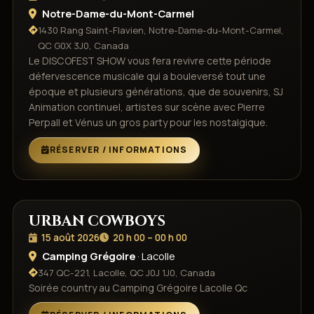
2026
Notre-Dame-du-Mont-Carmel
1430 Rang Saint-Flavien, Notre-Dame-du-Mont-Carmel,
QC G0X 3J0, Canada
Le DISCOFEST SHOW vous fera revivre cette période
défervescence musicale qui a bouleversé tout une
époque et plusieurs générations, que de souvenirs, SJ
Animation continuel, artistes sur scène avec Pierre
Perpall et Vénus un gros party pour les nostalgique.
RÉSERVER / INFORMATIONS
URBAN COWBOYS
15
15 août 2026
20 h 00 – 00 h 00
AOÛT
2026
Camping Grégoire
· Lacolle
347 QC-221, Lacolle, QC J0J 1J0, Canada
Soirée country au Camping Grégoire Lacolle Qc