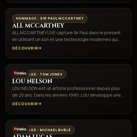
HOMMAGE : SIR PAUL MCCARTNEY
ALL MCCARTNEY
ALL MCCARTNEY LIVE capture Sir Paul dans le présent
en utilisant un son et une technologie modernes qui…
DÉCOUVRIR
Vidéo
HOMMAGE : TOM JONES
LOU NELSON
LOU NELSON est un artiste professionnel depuis plus
de 25 ans. Dans les années 1990, LOU développe une…
DÉCOUVRIR
Vidéo
HOMMAGE : MICHAEL BUBLÉ