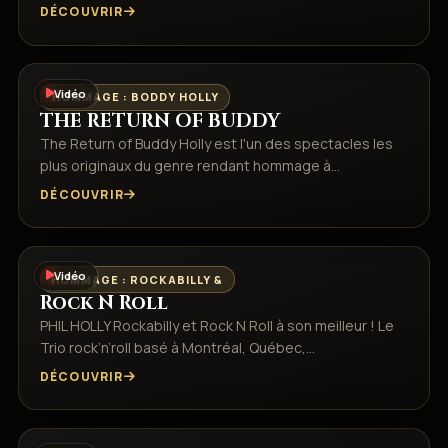
DÉCOUVRIR
Vidéo
HOMMAGE : BODDY HOLLY
THE RETURN OF BUDDY
The Return of Buddy Holly est l'un des spectacles les
plus originaux du genre rendant hommage à…
DÉCOUVRIR
Vidéo
HOMMAGE : ROCKABILLY &
Rock N Roll
PHIL HOLLY Rockabilly et Rock N Roll à son meilleur ! Le
Trio rock’n’roll basé à Montréal, Québec,…
DÉCOUVRIR