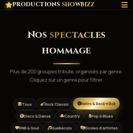
PRODUCTIONS
SHOWBIZZ
Nos
spectacles
hommage
Plus de 200 groupes tribute, organisés par genre.
Cliquez sur un genre pour filtrer.
Rétro & Rock'n'Roll
Tous
Rock Classic
Disco & Danse
Country
Pop & Blues
RNB & Soul
Québécois
Sosies d'artistes