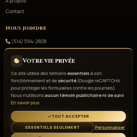
À propos
Contact
Nous joindre
(514) 594-2828
info@productionsshowbizz.com
Votre vie privée
Facebook
Ce site utilise des témoins
essentiels
à son
fonctionnement et de
sécurité
(Google reCAPTCHA,
Politique de confidentialité
Conditions d'utilisation
pour protéger les formulaires contre les pourriels).
Droits d'auteur & responsabilité
Politique de témoins
Nous n'utilisons
aucun témoin publicitaire ni de suivi
.
Gérer les témoins
En savoir plus
.
L'esprit de la fête depuis 1980
TOUT ACCEPTER
Personnaliser
ESSENTIELS SEULEMENT
© 2026 Gestion Showbizz Inc. — Tous droits réservés ·
Administration