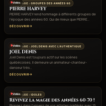
Vidéo
HOMMAGE : GROUPES DES ANNÉES 60
PIERRE HARVEY
PIERRE HARVEY rend hommage à différents groupes de
l’époque des années 60. Qui de mieux que PIERRE…
DÉCOUVRIR
Vidéo
HOMMAGE : JOEL DENIS AVEC L'AUTHENTIQUE
JOEL DENIS
Joël Denis est toujours actif sur les scènes
québécoises, Il demeure un animateur-chanteur-
danseur très…
DÉCOUVRIR
Vidéo
HOMMAGE : IDOLES
Revivez la magie des années 60-70 !
Plongez dans l'univers de vos artistes préférés avec 15