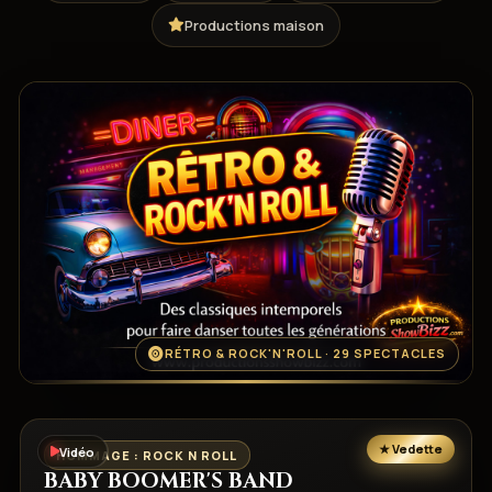
Productions maison
RÉTRO & ROCK'N'ROLL · 29 SPECTACLES
Vidéo
HOMMAGE : ROCK N ROLL
BABY BOOMER'S BAND