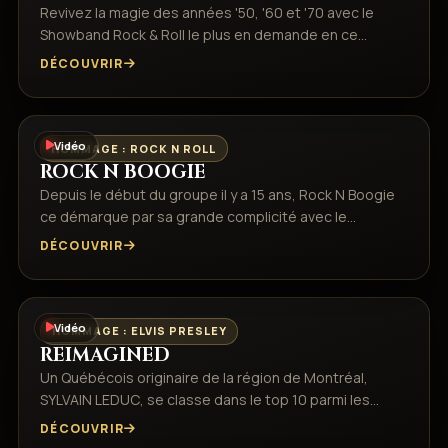
Revivez la magie des années '50, '60 et '70 avec le
Showband Rock & Roll le plus en demande en ce…
DÉCOUVRIR
Vidéo
HOMMAGE : ROCK N ROLL
ROCK N BOOGIE
Depuis le début du groupe il y a 15 ans, Rock N Boogie
ce démarque par sa grande complicité avec le…
DÉCOUVRIR
Vidéo
HOMMAGE : ELVIS PRESLEY
REIMAGINED
Un Québécois originaire de la région de Montréal,
SYLVAIN LEDUC, se classe dans le top 10 parmi les…
DÉCOUVRIR