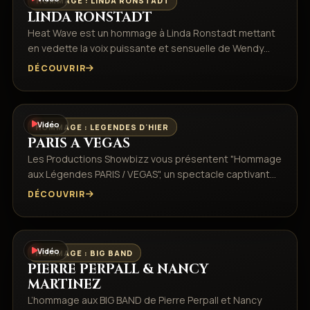
HOMMAGE : LINDA RONSTADT
LINDA RONSTADT
Heat Wave est un hommage à Linda Ronstadt mettant
en vedette la voix puissante et sensuelle de Wendy…
DÉCOUVRIR
Vidéo
HOMMAGE : LEGENDES D'HIER
PARIS A VEGAS
Les Productions Showbizz vous présentent "Hommage
aux Légendes PARIS / VEGAS", un spectacle captivant…
DÉCOUVRIR
Vidéo
HOMMAGE : BIG BAND
PIERRE PERPALL & NANCY
MARTINEZ
L’hommage aux BIG BAND de Pierre Perpall et Nancy