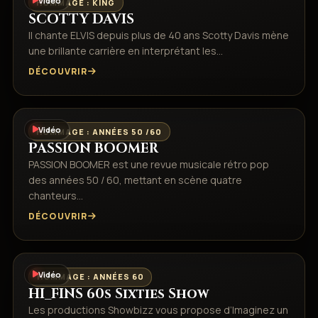
Vidéo
HOMMAGE : KING
SCOTTY DAVIS
Il chante ELVIS depuis plus de 40 ans Scotty Davis mène
une brillante carrière en interprétant les…
DÉCOUVRIR
Vidéo
HOMMAGE : ANNÉES 50 /60
PASSION BOOMER
PASSION BOOMER est une revue musicale rétro pop
des années 50 / 60, mettant en scène quatre
chanteurs…
DÉCOUVRIR
Vidéo
HOMMAGE : ANNÉES 60
HI_FINS 60s Sixties Show
Les productions Showbizz vous propose d’Imaginez un