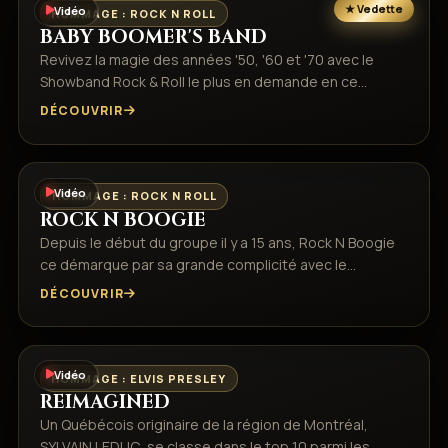
Vidéo
HOMMAGE : ROCK N ROLL
BABY BOOMER'S BAND
Revivez la magie des années '50, '60 et '70 avec le
Showband Rock & Roll le plus en demande en ce…
DÉCOUVRIR
Vidéo
HOMMAGE : ROCK N ROLL
ROCK N BOOGIE
Depuis le début du groupe il y a 15 ans, Rock N Boogie
ce démarque par sa grande complicité avec le…
DÉCOUVRIR
Vidéo
HOMMAGE : ELVIS PRESLEY
REIMAGINED
Un Québécois originaire de la région de Montréal,
SYLVAIN LEDUC, se classe dans le top 10 parmi les…