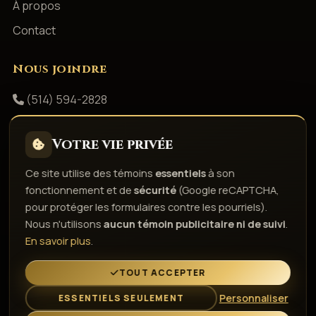
À propos
Contact
Nous joindre
(514) 594-2828
info@productionsshowbizz.com
Votre vie privée
Facebook
Ce site utilise des témoins
essentiels
à son
fonctionnement et de
sécurité
(Google reCAPTCHA,
Politique de confidentialité
Conditions d'utilisation
pour protéger les formulaires contre les pourriels).
Droits d'auteur & responsabilité
Politique de témoins
Nous n'utilisons
aucun témoin publicitaire ni de suivi
.
Gérer les témoins
En savoir plus
.
L'esprit de la fête depuis 1980
TOUT ACCEPTER
Personnaliser
ESSENTIELS SEULEMENT
© 2026 Gestion Showbizz Inc. — Tous droits réservés ·
Administration