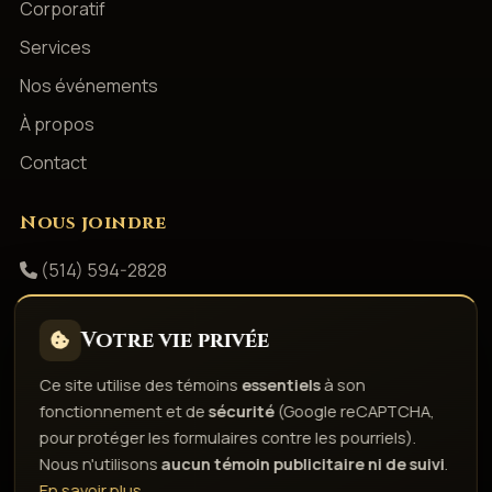
Corporatif
Services
Nos événements
À propos
Contact
Nous joindre
(514) 594-2828
info@productionsshowbizz.com
Votre vie privée
Facebook
Ce site utilise des témoins
essentiels
à son
fonctionnement et de
sécurité
(Google reCAPTCHA,
Politique de confidentialité
Conditions d'utilisation
pour protéger les formulaires contre les pourriels).
Droits d'auteur & responsabilité
Politique de témoins
Nous n'utilisons
aucun témoin publicitaire ni de suivi
.
Gérer les témoins
En savoir plus
.