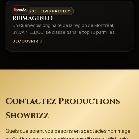
Vidéo
HOMMAGE : ELVIS PRESLEY
REIMAGINED
Un Québécois originaire de la région de Montréal,
SYLVAIN LEDUC, se classe dans le top 10 parmi les…
DÉCOUVRIR
Contactez
Productions
Showbizz
Quels que soient vos besoins en spectacles hommage