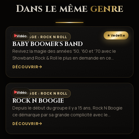
Dans le même
genre
Vidéo
HOMMAGE : ROCK N ROLL
BABY BOOMER'S BAND
Revivez la magie des années '50, '60 et '70 avec le
Showband Rock & Roll le plus en demande en ce…
DÉCOUVRIR
Vidéo
HOMMAGE : ROCK N ROLL
ROCK N BOOGIE
Depuis le début du groupe il y a 15 ans, Rock N Boogie
ce démarque par sa grande complicité avec le…
DÉCOUVRIR