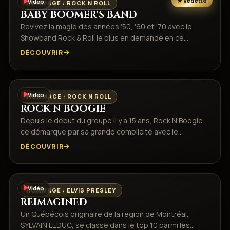
Vidéo
HOMMAGE : ROCK N ROLL
BABY BOOMER'S BAND
Revivez la magie des années '50, '60 et '70 avec le
Showband Rock & Roll le plus en demande en ce…
DÉCOUVRIR
Vidéo
HOMMAGE : ROCK N ROLL
ROCK N BOOGIE
Depuis le début du groupe il y a 15 ans, Rock N Boogie
ce démarque par sa grande complicité avec le…
DÉCOUVRIR
Vidéo
HOMMAGE : ELVIS PRESLEY
REIMAGINED
Un Québécois originaire de la région de Montréal,
SYLVAIN LEDUC, se classe dans le top 10 parmi les…