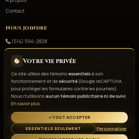
Contact
Nous joindre
(514) 594-2828
info@productionsshowbizz.com
Votre vie privée
Facebook
Ce site utilise des témoins
essentiels
à son
fonctionnement et de
sécurité
(Google reCAPTCHA,
Politique de confidentialité
Conditions d'utilisation
pour protéger les formulaires contre les pourriels).
Droits d'auteur & responsabilité
Politique de témoins
Nous n'utilisons
aucun témoin publicitaire ni de suivi
.
Gérer les témoins
En savoir plus
.
L'esprit de la fête depuis 1980
TOUT ACCEPTER
Personnaliser
ESSENTIELS SEULEMENT
© 2026 Gestion Showbizz Inc. — Tous droits réservés ·
Administration