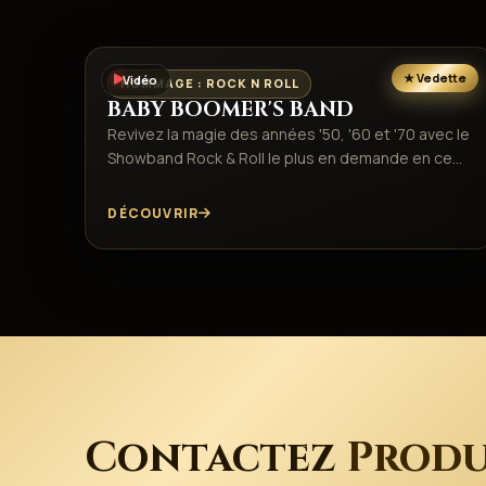
Vidéo
HOMMAGE : ROCK N ROLL
BABY BOOMER'S BAND
Revivez la magie des années '50, '60 et '70 avec le
Showband Rock & Roll le plus en demande en ce…
DÉCOUVRIR
Contactez
Produ