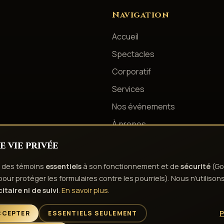
Navigation
Accueil
Spectacles
Corporatif
Services
Nos événements
À propos
Contact
 vie privée
se des témoins
essentiels
à son fonctionnement et de
sécurité
(Go
ur protéger les formulaires contre les pourriels). Nous n'utilison
té
Conditions d'utilisation
Droits d'auteur & responsabilité
Politique de t
itaire ni de suivi
.
En savoir plus
.
L'esprit de la fête depuis 1980
P
CCEPTER
ESSENTIELS SEULEMENT