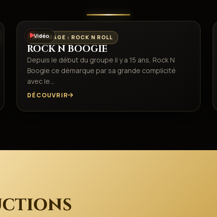
Vidéo
HOMMAGE : ROCK N ROLL
ROCK N BOOGIE
Depuis le début du groupe il y a 15 ans, Rock N
Boogie ce démarque par sa grande complicité
avec le…
DÉCOUVRIR
ctions