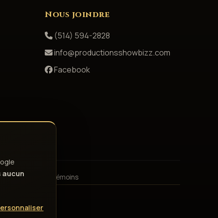
Nous joindre
(514) 594-2828
info@productionsshowbizz.com
Facebook
ogle
s
aucun
émoins
Gérer les témoins
ersonnaliser