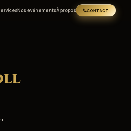
Services
Nos événements
À propos
CONTACT
oll
 !