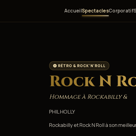
Accueil
Spectacles
Corporatif
RÉTRO & ROCK'N'ROLL
Rock N R
Hommage à Rockabilly &
PHIL HOLLY
Rockabilly et Rock N Roll à son meilleur