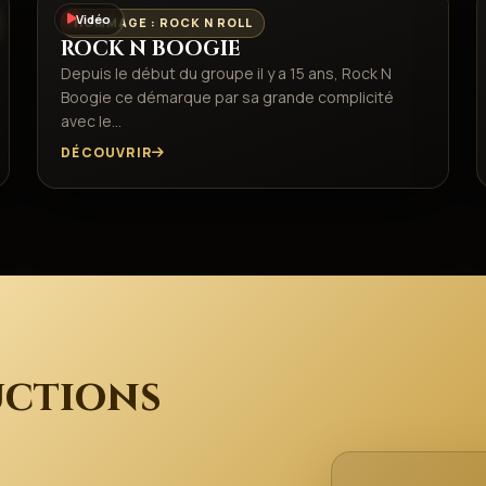
Vidéo
HOMMAGE : ROCK N ROLL
ROCK N BOOGIE
Depuis le début du groupe il y a 15 ans, Rock N
Boogie ce démarque par sa grande complicité
avec le…
DÉCOUVRIR
ctions