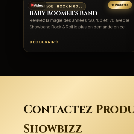
Vidéo
HOMMAGE : ROCK N ROLL
BABY BOOMER'S BAND
Revivez la magie des années '50, '60 et '70 avec le
Showband Rock & Roll le plus en demande en ce…
DÉCOUVRIR
Contactez
Produ
Showbizz