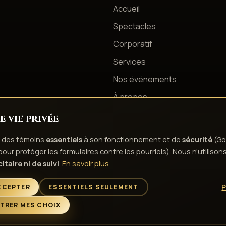
Accueil
Spectacles
Corporatif
Services
Nos événements
À propos
Contact
 vie privée
se des témoins
essentiels
à son fonctionnement et de
sécurité
(Go
ur protéger les formulaires contre les pourriels). Nous n'utilison
té
Conditions d'utilisation
Droits d'auteur & responsabilité
Politique de t
itaire ni de suivi
.
En savoir plus
.
L'esprit de la fête depuis 1980
P
CCEPTER
ESSENTIELS SEULEMENT
© 2026 Gestion Showbizz Inc. — Tous droits réservés ·
Administration
TRER MES CHOIX
Créé et propulsé par
LogiXpert