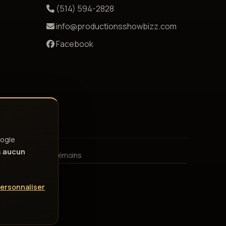
(514) 594-2828
info@productionsshowbizz.com
Facebook
ogle
s
aucun
émoins
Gérer les témoins
ersonnaliser