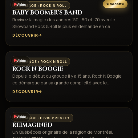
Vidéo
HOMMAGE : ROCK N ROLL
BABY BOOMER'S BAND
Revivez la magie des années '50, '60 et '70 avec le
Showband Rock & Roll le plus en demande en ce…
DÉCOUVRIR
Vidéo
HOMMAGE : ROCK N ROLL
ROCK N BOOGIE
Depuis le début du groupe il y a 15 ans, Rock N Boogie
ce démarque par sa grande complicité avec le…
DÉCOUVRIR
Vidéo
HOMMAGE : ELVIS PRESLEY
REIMAGINED
Un Québécois originaire de la région de Montréal,