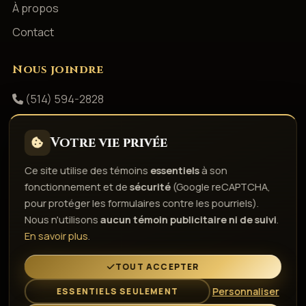
À propos
Contact
Nous joindre
(514) 594-2828
info@productionsshowbizz.com
Votre vie privée
Facebook
Ce site utilise des témoins
essentiels
à son
fonctionnement et de
sécurité
(Google reCAPTCHA,
Politique de confidentialité
Conditions d'utilisation
pour protéger les formulaires contre les pourriels).
Droits d'auteur & responsabilité
Politique de témoins
Nous n'utilisons
aucun témoin publicitaire ni de suivi
.
Gérer les témoins
En savoir plus
.
L'esprit de la fête depuis 1980
TOUT ACCEPTER
Personnaliser
ESSENTIELS SEULEMENT
© 2026 Gestion Showbizz Inc. — Tous droits réservés ·