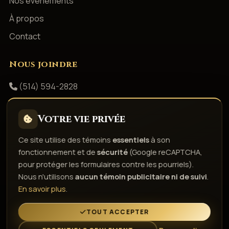
Nos événements
À propos
Contact
Nous joindre
(514) 594-2828
info@productionsshowbizz.com
Votre vie privée
Facebook
Ce site utilise des témoins
essentiels
à son
fonctionnement et de
sécurité
(Google reCAPTCHA,
Politique de confidentialité
Conditions d'utilisation
pour protéger les formulaires contre les pourriels).
Droits d'auteur & responsabilité
Politique de témoins
Nous n'utilisons
aucun témoin publicitaire ni de suivi
.
Gérer les témoins
En savoir plus
.
L'esprit de la fête depuis 1980
TOUT ACCEPTER