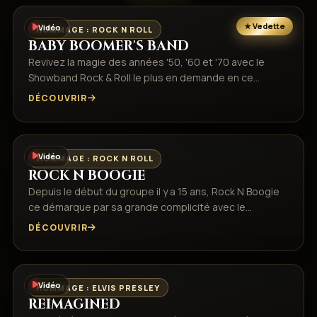
Vidéo
HOMMAGE : ROCK N ROLL
BABY BOOMER'S BAND
Revivez la magie des années '50, '60 et '70 avec le
Showband Rock & Roll le plus en demande en ce…
DÉCOUVRIR
Vidéo
HOMMAGE : ROCK N ROLL
ROCK N BOOGIE
Depuis le début du groupe il y a 15 ans, Rock N Boogie
ce démarque par sa grande complicité avec le…
DÉCOUVRIR
Vidéo
HOMMAGE : ELVIS PRESLEY
REIMAGINED