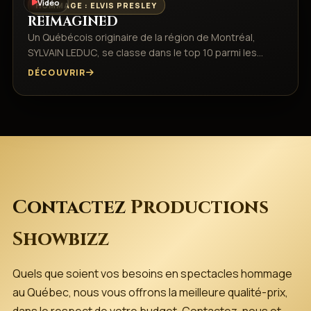
Vidéo
HOMMAGE : ELVIS PRESLEY
REIMAGINED
Un Québécois originaire de la région de Montréal,
SYLVAIN LEDUC, se classe dans le top 10 parmi les…
DÉCOUVRIR
Contactez
Productions
Showbizz
Quels que soient vos besoins en spectacles hommage
au Québec, nous vous offrons la meilleure qualité-prix,
dans le respect de votre budget. Contactez-nous et