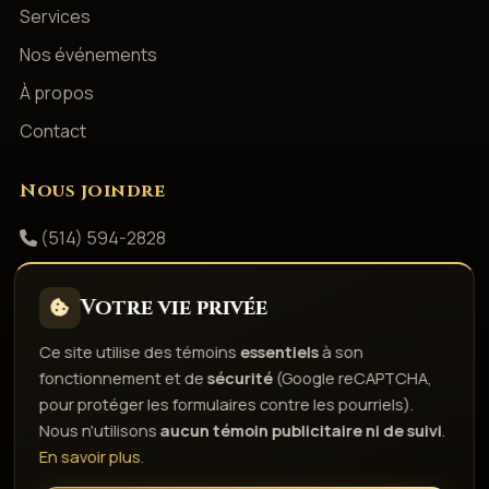
Services
Nos événements
À propos
Contact
Nous joindre
(514) 594-2828
info@productionsshowbizz.com
Votre vie privée
Facebook
Ce site utilise des témoins
essentiels
à son
fonctionnement et de
sécurité
(Google reCAPTCHA,
Politique de confidentialité
Conditions d'utilisation
pour protéger les formulaires contre les pourriels).
Droits d'auteur & responsabilité
Politique de témoins
Nous n'utilisons
aucun témoin publicitaire ni de suivi
.
Gérer les témoins
En savoir plus
.