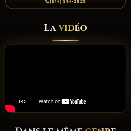
(514) 594-2828
La
vidéo