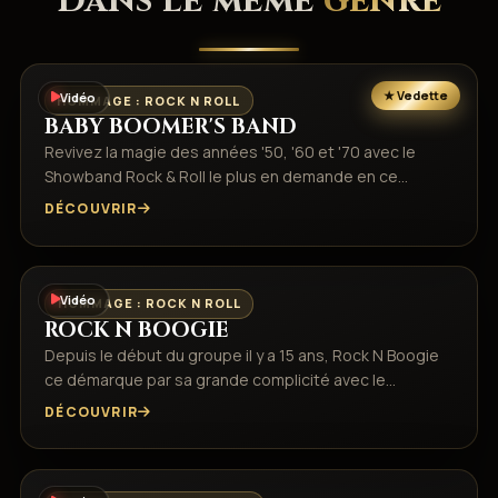
Dans le même
genre
Vidéo
HOMMAGE : ROCK N ROLL
BABY BOOMER'S BAND
Revivez la magie des années '50, '60 et '70 avec le
Showband Rock & Roll le plus en demande en ce…
DÉCOUVRIR
Vidéo
HOMMAGE : ROCK N ROLL
ROCK N BOOGIE
Depuis le début du groupe il y a 15 ans, Rock N Boogie
ce démarque par sa grande complicité avec le…
DÉCOUVRIR