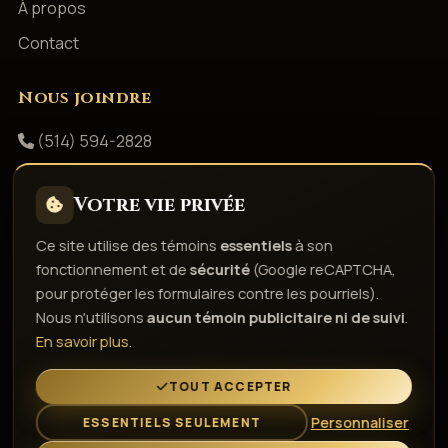
À propos
Contact
Nous joindre
(514) 594-2828
info@productionsshowbizz.com
Votre vie privée
Facebook
Ce site utilise des témoins
essentiels
à son
fonctionnement et de
sécurité
(Google reCAPTCHA,
Politique de confidentialité
Conditions d'utilisation
pour protéger les formulaires contre les pourriels).
Droits d'auteur & responsabilité
Politique de témoins
Nous n'utilisons
aucun témoin publicitaire ni de suivi
.
Gérer les témoins
En savoir plus
.
L'esprit de la fête depuis 1980
TOUT ACCEPTER
Personnaliser
ESSENTIELS SEULEMENT
© 2026 Gestion Showbizz Inc. — Tous droits réservés ·
Administration