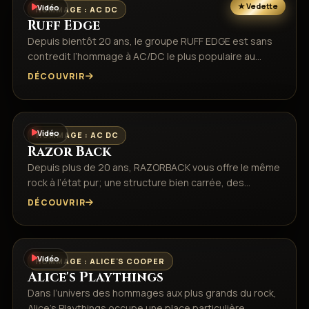
Vidéo
HOMMAGE : AC DC
Ruff Edge
Depuis bientôt 20 ans, le groupe RUFF EDGE est sans
contredit l’hommage à AC/DC le plus populaire au…
DÉCOUVRIR
Vidéo
HOMMAGE : AC DC
Razor Back
Depuis plus de 20 ans, RAZORBACK vous offre le même
rock à l’état pur; une structure bien carrée, des…
DÉCOUVRIR
Vidéo
HOMMAGE : ALICE'S COOPER
Alice's Playthings
Dans l’univers des hommages aux plus grands du rock,
Alice’s Playthings occupe une place particulière.…