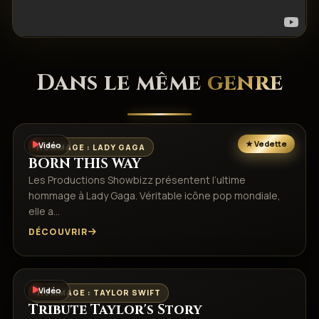
Dans le même
genre
Vidéo
HOMMAGE : LADY GAGA
BORN THIS WAY
Les Productions Showbizz présentent l’ultime
hommage à Lady Gaga. Véritable icône pop mondiale,
elle a…
DÉCOUVRIR
Vidéo
HOMMAGE : TAYLOR SWIFT
Tribute Taylor's Story