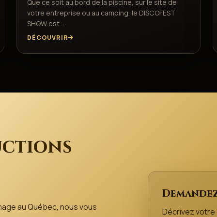
Que ce soit au bord de la piscine, sur le site de
votre entreprise ou au camping, le DISCOFEST
SHOW est…
DÉCOUVRIR
ctions
Demandez
mage au Québec, nous vous
Décrivez votr