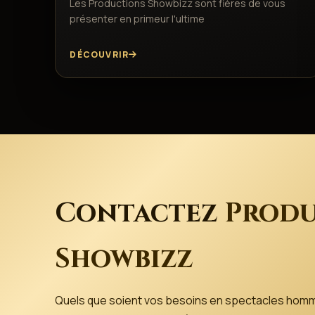
Les Productions Showbizz sont fières de vous
présenter en primeur l'ultime
DÉCOUVRIR
Contactez
Produ
Showbizz
Quels que soient vos besoins en spectacles hom