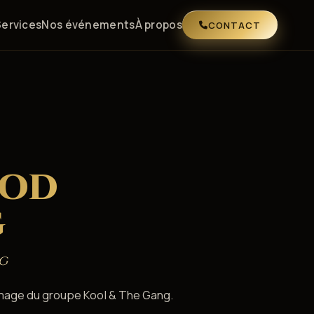
Services
Nos événements
À propos
CONTACT
OOD
G
g
mmage du groupe Kool & The Gang.