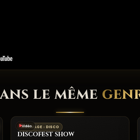
ans le même
gen
Vidéo
HOMMAGE : DISCO
DISCOFEST SHOW