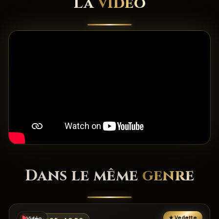
La
vidéo
Dans le même
genre
Vidéo