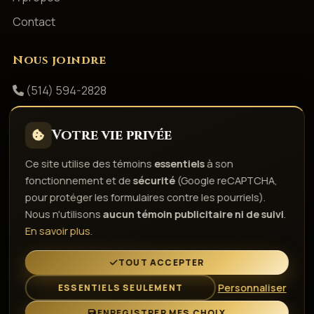
Contact
Nous joindre
(514) 594-2828
info@productionsshowbizz.com
Votre vie privée
Facebook
Ce site utilise des témoins
essentiels
à son
fonctionnement et de
sécurité
(Google reCAPTCHA,
Politique de confidentialité
Conditions d'utilisation
pour protéger les formulaires contre les pourriels).
Droits d'auteur & responsabilité
Politique de témoins
Nous n'utilisons
aucun témoin publicitaire ni de suivi
.
Gérer les témoins
En savoir plus
.
L'esprit de la fête depuis 1980
TOUT ACCEPTER
Personnaliser
ESSENTIELS SEULEMENT
© 2026 Gestion Showbizz Inc. — Tous droits réservés ·
Administration
ENREGISTRER MES CHOIX