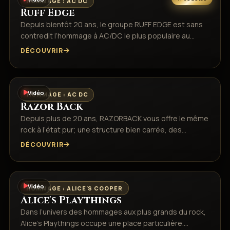
HOMMAGE : AC DC
Ruff Edge
Depuis bientôt 20 ans, le groupe RUFF EDGE est sans
contredit l’hommage à AC/DC le plus populaire au…
DÉCOUVRIR
Vidéo
HOMMAGE : AC DC
Razor Back
Depuis plus de 20 ans, RAZORBACK vous offre le même
rock à l’état pur; une structure bien carrée, des…
DÉCOUVRIR
Vidéo
HOMMAGE : ALICE'S COOPER
Alice's Playthings
Dans l’univers des hommages aux plus grands du rock,
Alice’s Playthings occupe une place particulière.…