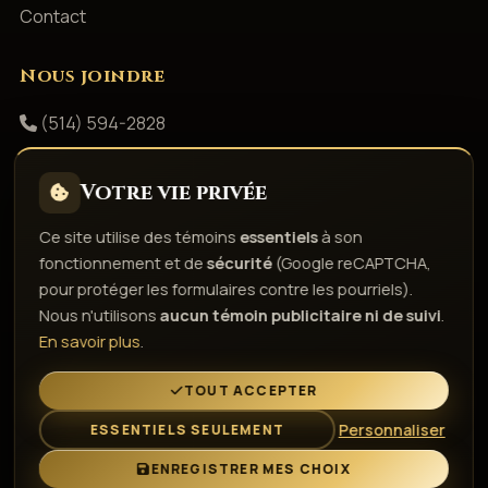
Contact
Nous joindre
(514) 594-2828
info@productionsshowbizz.com
Votre vie privée
Facebook
Ce site utilise des témoins
essentiels
à son
fonctionnement et de
sécurité
(Google reCAPTCHA,
Politique de confidentialité
Conditions d'utilisation
pour protéger les formulaires contre les pourriels).
Droits d'auteur & responsabilité
Politique de témoins
Nous n'utilisons
aucun témoin publicitaire ni de suivi
.
Gérer les témoins
En savoir plus
.
L'esprit de la fête depuis 1980
TOUT ACCEPTER
Personnaliser
ESSENTIELS SEULEMENT
© 2026 Gestion Showbizz Inc. — Tous droits réservés ·
Administration
ENREGISTRER MES CHOIX