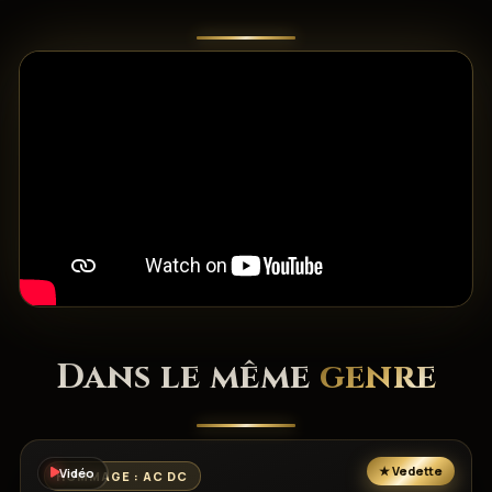
Dans le même
genre
Vidéo
HOMMAGE : AC DC