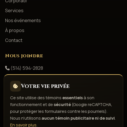
Corporatif
Services
Nos événements
À propos
Contact
Nous joindre
(514) 594-2828
info@productionsshowbizz.com
Votre vie privée
Facebook
Ce site utilise des témoins
essentiels
à son
fonctionnement et de
sécurité
(Google reCAPTCHA,
Politique de confidentialité
Conditions d'utilisation
pour protéger les formulaires contre les pourriels).
Droits d'auteur & responsabilité
Politique de témoins
Nous n'utilisons
aucun témoin publicitaire ni de suivi
.
Gérer les témoins
En savoir plus
.