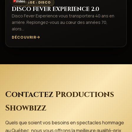
Vidéo
HOMMAGE : DISCO
DISCO FEVER EXPERIENCE 2.0
Disco Fever Experience vous transportera 40 ans en
arrière. Replongez-vous au cœur des années 70,
alors…
DÉCOUVRIR
Contactez
Productions
Showbizz
Quels que soient vos besoins en spectacles hommage
au Québec, nous vous offrons la meilleure qualité-prix,