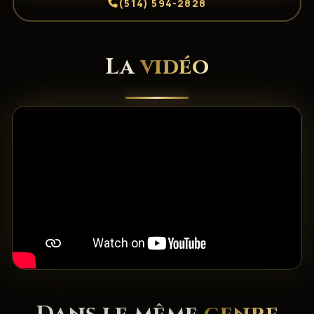
(514) 594-2828
La
vidéo