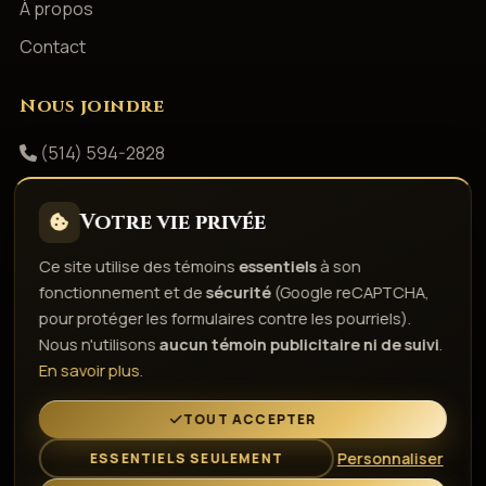
À propos
Contact
Nous joindre
(514) 594-2828
info@productionsshowbizz.com
Votre vie privée
Facebook
Ce site utilise des témoins
essentiels
à son
fonctionnement et de
sécurité
(Google reCAPTCHA,
Politique de confidentialité
Conditions d'utilisation
pour protéger les formulaires contre les pourriels).
Droits d'auteur & responsabilité
Politique de témoins
Nous n'utilisons
aucun témoin publicitaire ni de suivi
.
Gérer les témoins
En savoir plus
.
L'esprit de la fête depuis 1980
TOUT ACCEPTER
Personnaliser
ESSENTIELS SEULEMENT
© 2026 Gestion Showbizz Inc. — Tous droits réservés ·
Administration