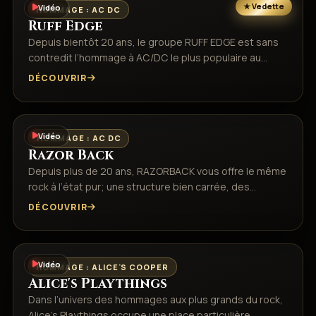
Vidéo
HOMMAGE : AC DC
Ruff Edge
Depuis bientôt 20 ans, le groupe RUFF EDGE est sans
contredit l’hommage à AC/DC le plus populaire au…
DÉCOUVRIR
Vidéo
HOMMAGE : AC DC
Razor Back
Depuis plus de 20 ans, RAZORBACK vous offre le même
rock à l’état pur; une structure bien carrée, des…
DÉCOUVRIR
Vidéo
HOMMAGE : ALICE'S COOPER
Alice's Playthings
Dans l’univers des hommages aux plus grands du rock,
Alice’s Playthings occupe une place particulière.…