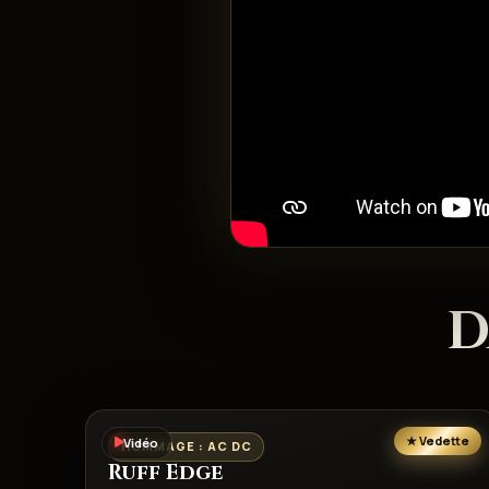
D
Vidéo
HOMMAGE : AC DC
Ruff Edge