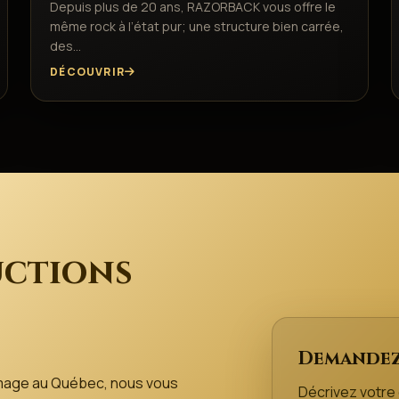
Depuis plus de 20 ans, RAZORBACK vous offre le
même rock à l’état pur; une structure bien carrée,
des…
DÉCOUVRIR
ctions
Demandez
mage au Québec, nous vous
Décrivez votr