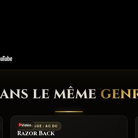
ans le même
gen
Vidéo
HOMMAGE : AC DC
Razor Back