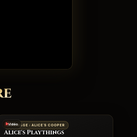
re
Vidéo
HOMMAGE : ALICE'S COOPER
Alice's Playthings