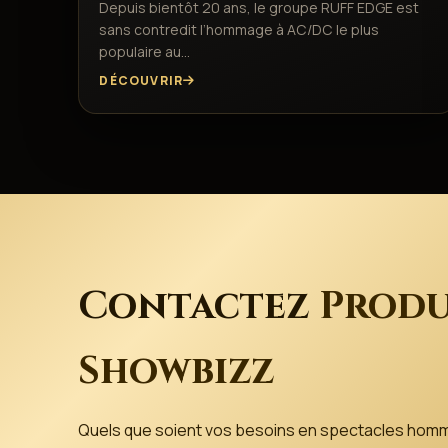
Depuis bientôt 20 ans, le groupe RUFF EDGE est
sans contredit l’hommage à AC/DC le plus
populaire au…
DÉCOUVRIR
Contactez
Produ
Showbizz
Quels que soient vos besoins en spectacles hom