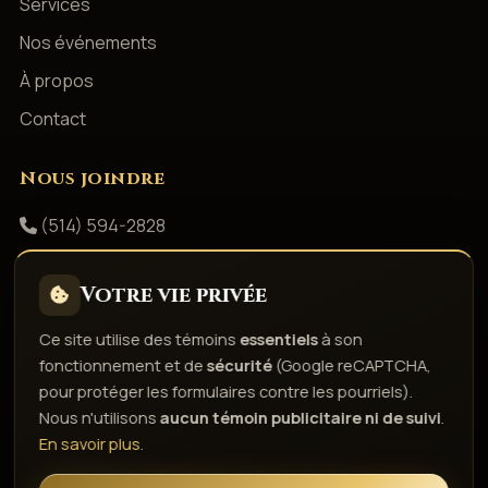
Services
Nos événements
À propos
Contact
Nous joindre
(514) 594-2828
info@productionsshowbizz.com
Votre vie privée
Facebook
Ce site utilise des témoins
essentiels
à son
fonctionnement et de
sécurité
(Google reCAPTCHA,
Politique de confidentialité
Conditions d'utilisation
pour protéger les formulaires contre les pourriels).
Droits d'auteur & responsabilité
Politique de témoins
Nous n'utilisons
aucun témoin publicitaire ni de suivi
.
Gérer les témoins
En savoir plus
.