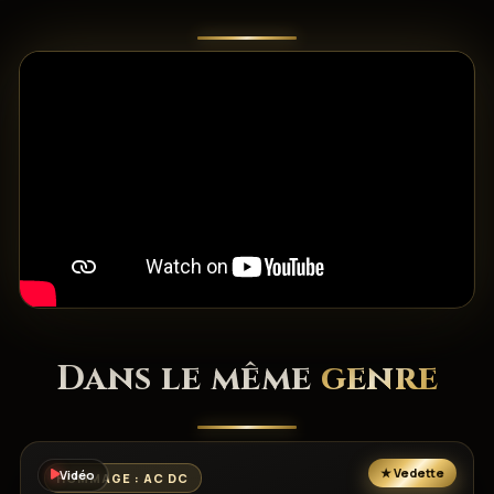
Dans le même
genre
Vidéo
HOMMAGE : AC DC