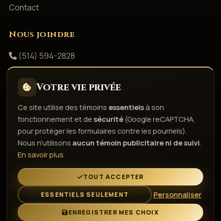
Contact
Nous joindre
(514) 594-2828
info@productionsshowbizz.com
Votre vie privée
Facebook
Ce site utilise des témoins
essentiels
à son
fonctionnement et de
sécurité
(Google reCAPTCHA,
Politique de confidentialité
Conditions d'utilisation
pour protéger les formulaires contre les pourriels).
Droits d'auteur & responsabilité
Politique de témoins
Nous n'utilisons
aucun témoin publicitaire ni de suivi
.
Gérer les témoins
En savoir plus
.
L'esprit de la fête depuis 1980
TOUT ACCEPTER
Personnaliser
ESSENTIELS SEULEMENT
© 2026 Gestion Showbizz Inc. — Tous droits réservés ·
Administration
ENREGISTRER MES CHOIX