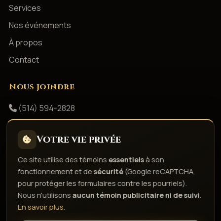
Services
Nos événements
À propos
Contact
Nous joindre
(514) 594-2828
info@productionsshowbizz.com
Votre vie privée
Facebook
Ce site utilise des témoins
essentiels
à son
fonctionnement et de
sécurité
(Google reCAPTCHA,
Politique de confidentialité
Conditions d'utilisation
pour protéger les formulaires contre les pourriels).
Droits d'auteur & responsabilité
Politique de témoins
Nous n'utilisons
aucun témoin publicitaire ni de suivi
.
Gérer les témoins
En savoir plus
.