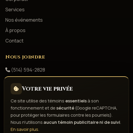
Services
Nos événements
À propos
Contact
Nous joindre
(514) 594-2828
info@productionsshowbizz.com
Votre vie privée
Facebook
Ce site utilise des témoins
essentiels
à son
fonctionnement et de
sécurité
(Google reCAPTCHA,
Politique de confidentialité
Conditions d'utilisation
pour protéger les formulaires contre les pourriels).
Droits d'auteur & responsabilité
Politique de témoins
Nous n'utilisons
aucun témoin publicitaire ni de suivi
.
Gérer les témoins
En savoir plus
.