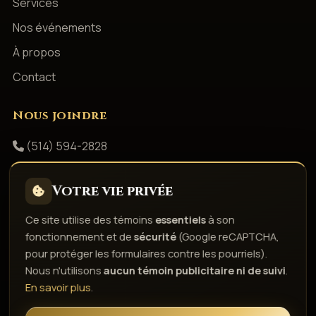
Services
Nos événements
À propos
Contact
Nous joindre
(514) 594-2828
info@productionsshowbizz.com
Votre vie privée
Facebook
Ce site utilise des témoins
essentiels
à son
fonctionnement et de
sécurité
(Google reCAPTCHA,
Politique de confidentialité
Conditions d'utilisation
pour protéger les formulaires contre les pourriels).
Droits d'auteur & responsabilité
Politique de témoins
Nous n'utilisons
aucun témoin publicitaire ni de suivi
.
Gérer les témoins
En savoir plus
.