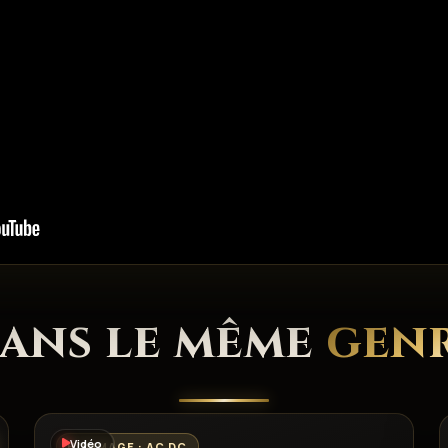
ans le même
gen
Vidéo
HOMMAGE : AC DC