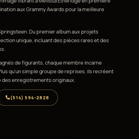
mmage vibrant à Melissa Etheridge en première
mination aux Grammy Awards pour la meilleure
Springsteen. Du premier album aux projets
ection unique, incluant des pièces rares et des
ss.
pagnés de figurants, chaque membre incarne
 Plus qu’un simple groupe de reprises, ils recréent
ie des enregistrements originaux.
(514) 594-2828