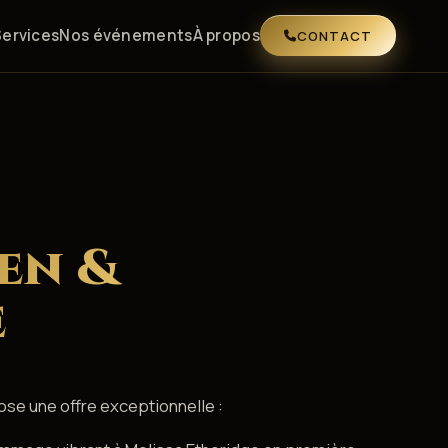
Services
Nos événements
À propos
CONTACT
en &
e
se une offre exceptionnelle :