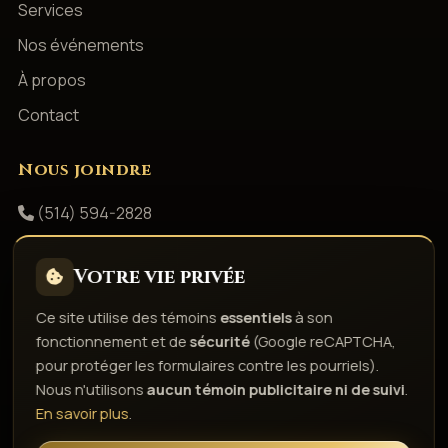
Services
Nos événements
À propos
Contact
Nous joindre
(514) 594-2828
info@productionsshowbizz.com
Votre vie privée
Facebook
Ce site utilise des témoins
essentiels
à son
fonctionnement et de
sécurité
(Google reCAPTCHA,
Politique de confidentialité
Conditions d'utilisation
pour protéger les formulaires contre les pourriels).
Droits d'auteur & responsabilité
Politique de témoins
Nous n'utilisons
aucun témoin publicitaire ni de suivi
.
Gérer les témoins
En savoir plus
.