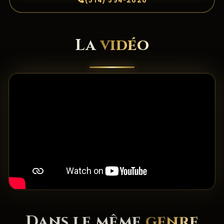
La
vidéo
Dans le même
genre