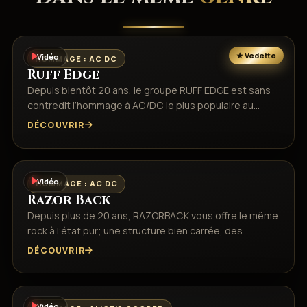
Vidéo
HOMMAGE : AC DC
Ruff Edge
Depuis bientôt 20 ans, le groupe RUFF EDGE est sans
contredit l’hommage à AC/DC le plus populaire au…
DÉCOUVRIR
Vidéo
HOMMAGE : AC DC
Razor Back
Depuis plus de 20 ans, RAZORBACK vous offre le même
rock à l’état pur; une structure bien carrée, des…
DÉCOUVRIR
Vidéo