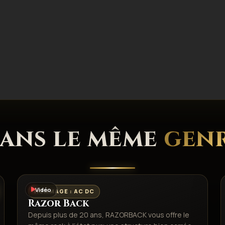
ans le même
gen
Vidéo
HOMMAGE : AC DC
Razor Back
Depuis plus de 20 ans, RAZORBACK vous offre le