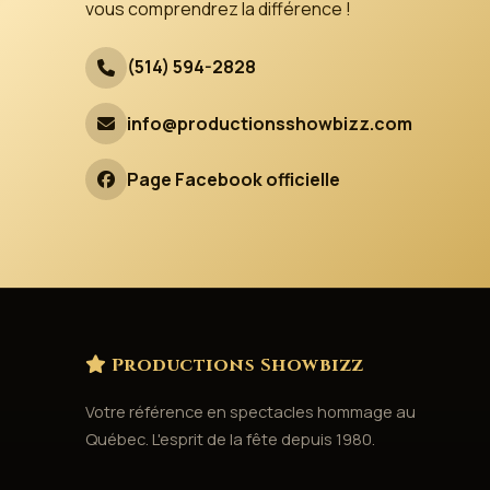
vous comprendrez la différence !
(514) 594-2828
info@productionsshowbizz.com
Page Facebook officielle
Productions Showbizz
Votre référence en spectacles hommage au
Québec. L'esprit de la fête depuis 1980.