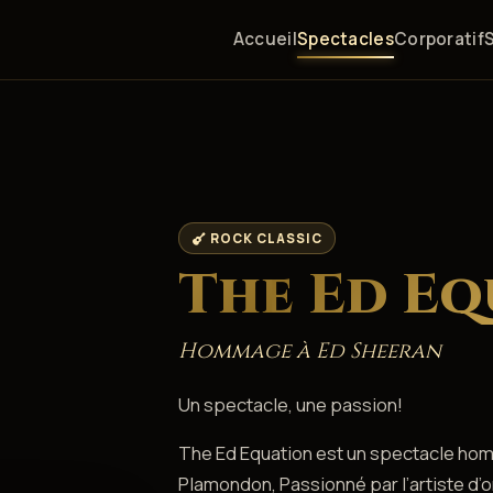
Accueil
Spectacles
Corporatif
ROCK CLASSIC
The Ed Eq
Hommage à Ed Sheeran
Un spectacle, une passion!
The Ed Equation est un spectacle ho
Plamondon, Passionné par l’artiste d’or