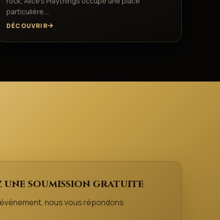
rock, Alice’s Playthings occupe une place
particulière.…
DÉCOUVRIR
 une soumission gratuite
e événement, nous vous répondons