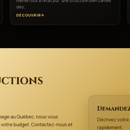
même rock à l’état pur; une structure bien carrée,
des…
DÉCOUVRIR
ctions
Demandez
mage au Québec, nous vous
Décrivez votr
 de votre budget. Contactez-nous et
rapidement.