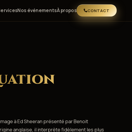
Services
Nos événements
À propos
CONTACT
uation
mmage à Ed Sheeran présenté par Benoit
igine anglaise, il interprète fidèlement les plus