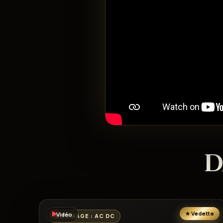
D
Vidéo
HOMMAGE : AC DC