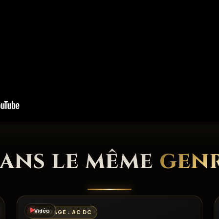
ans le même
gen
Vidéo
HOMMAGE : AC DC