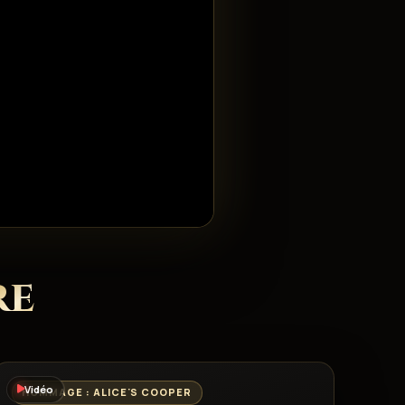
re
Vidéo
HOMMAGE : ALICE'S COOPER