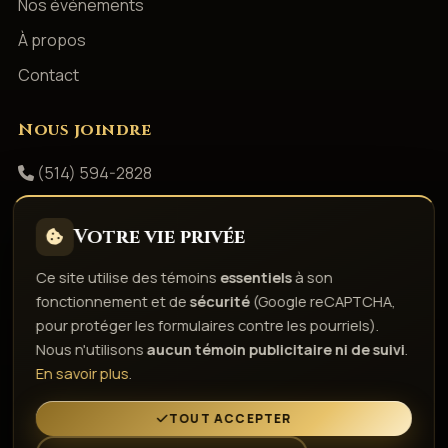
Nos événements
À propos
Contact
Nous joindre
(514) 594-2828
info@productionsshowbizz.com
Votre vie privée
Facebook
Ce site utilise des témoins
essentiels
à son
fonctionnement et de
sécurité
(Google reCAPTCHA,
Politique de confidentialité
Conditions d'utilisation
pour protéger les formulaires contre les pourriels).
Droits d'auteur & responsabilité
Politique de témoins
Nous n'utilisons
aucun témoin publicitaire ni de suivi
.
Gérer les témoins
En savoir plus
.
L'esprit de la fête depuis 1980
TOUT ACCEPTER