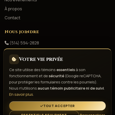
À propos
Contact
Nous joindre
(514) 594-2828
info@productionsshowbizz.com
Votre vie privée
Facebook
Ce site utilise des témoins
essentiels
à son
fonctionnement et de
sécurité
(Google reCAPTCHA,
Politique de confidentialité
Conditions d'utilisation
pour protéger les formulaires contre les pourriels).
Droits d'auteur & responsabilité
Politique de témoins
Nous n'utilisons
aucun témoin publicitaire ni de suivi
.
Gérer les témoins
En savoir plus
.
L'esprit de la fête depuis 1980
TOUT ACCEPTER