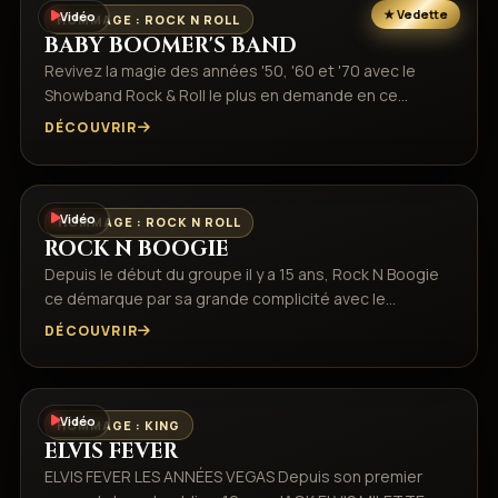
Vidéo
HOMMAGE : ROCK N ROLL
BABY BOOMER'S BAND
Revivez la magie des années '50, '60 et '70 avec le
Showband Rock & Roll le plus en demande en ce…
DÉCOUVRIR
Vidéo
HOMMAGE : ROCK N ROLL
ROCK N BOOGIE
Depuis le début du groupe il y a 15 ans, Rock N Boogie
ce démarque par sa grande complicité avec le…
DÉCOUVRIR
Vidéo
HOMMAGE : KING
ELVIS FEVER
ELVIS FEVER LES ANNÉES VEGAS Depuis son premier